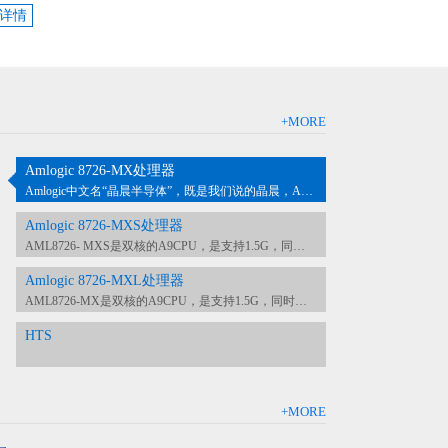
看详情
+MORE
Amlogic 8726-MX处理器
Amlogic中文名“晶晨半导体”，既是我们说的晶晨，Amlogic 8726-MX有 些平...
Amlogic 8726-MXS处理器
AML8726- MXS是双核的A9CPU，是支持1.5G，同时是双核Mali400的GPU，频率...
Amlogic 8726-MXL处理器
AML8726-MX是双核的A9CPU，是支持1.5G，同时是双核Mali400的GPU，频率可...
HTS
+MORE