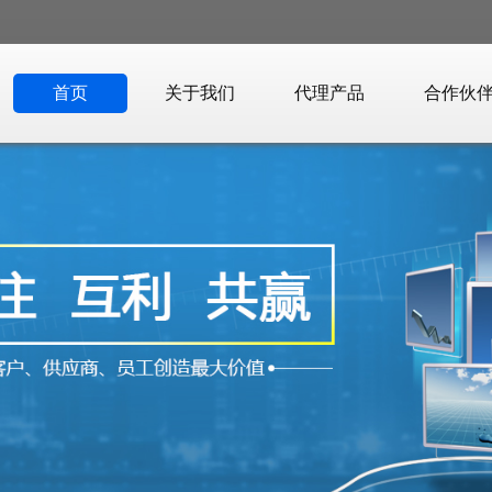
首页
关于我们
代理产品
合作伙