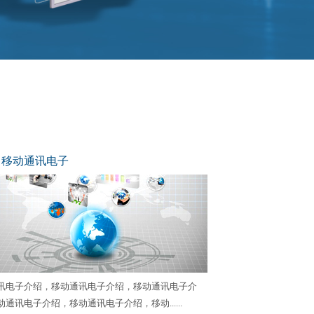
移动通讯电子
讯电子介绍，移动通讯电子介绍，移动通讯电子介
通讯电子介绍，移动通讯电子介绍，移动......