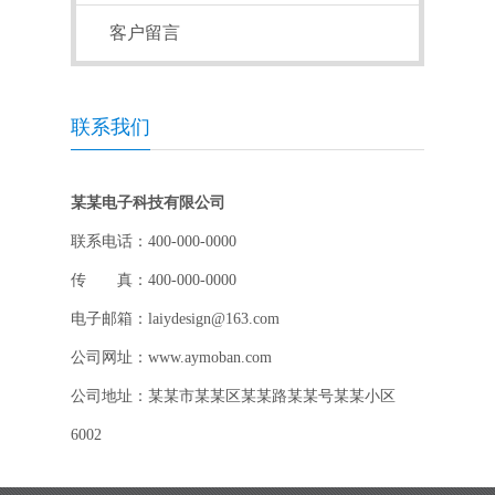
客户留言
联系我们
某某电子科技有限公司
联系电话：400-000-0000
传 真：400-000-0000
电子邮箱：laiydesign@163.com
公司网址：www.aymoban.com
公司地址：某某市某某区某某路某某号某某小区
6002