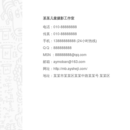
某某儿童摄影工作室
电话：010-88888888
传真：010-88888888
手机：13888888888 (24小时热线)
Q Q ：888888888
MSN ：
88888888@qq.com
邮箱：
aymoban@163.com
网址：
http://mb.aysheji.com/
地址：某某市某某区某某中路某某号 某某区