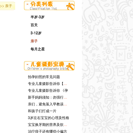
>> 亲子
半岁-3岁
百天
3-12岁
亲子
每月之星
拍孕妇照的常见问题
专业儿童摄影告诉你【提升
专业儿童摄影告诉你 《孕
新手妈妈须知：勿强行摇醒
亲们，避免落入早教误区哦
和孩子们打成一片
3岁左右宝宝的心理及性格
宝宝换牙期的营养及饮食注
治疗痱子还有哪些小偏方