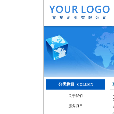
分类栏目
COLUMN
关于我们
服务项目