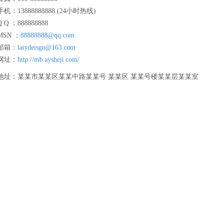
手机：13888888888 (24小时热线)
Q Q ：888888888
MSN ：
88888888@qq.com
邮箱：
laiydeisgn@163.com
网址：
http://mb.aysheji.com/
地址：某某市某某区某某中路某某号 某某区 某某号楼某某层某某室