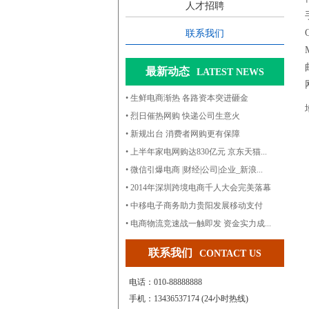
人才招聘
联系我们
最新动态
LATEST NEWS
• 生鲜电商渐热 各路资本突进砸金
• 烈日催热网购 快递公司生意火
• 新规出台 消费者网购更有保障
• 上半年家电网购达830亿元 京东天猫...
• 微信引爆电商 |财经|公司|企业_新浪...
• 2014年深圳跨境电商千人大会完美落幕
• 中移电子商务助力贵阳发展移动支付
• 电商物流竞速战一触即发 资金实力成...
联系我们
CONTACT US
电话：010-88888888
手机：13436537174 (24小时热线)